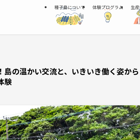
種子島について
体験プログラム
生産
！島の温かい交流と、いきいき働く姿から
体験