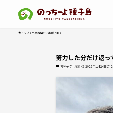
トップ
生産者紹介
南種子町
努力した分だけ返っ
南種子町
野菜
2025年1月24日
2